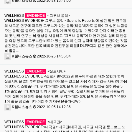
K웰니스뉴스
2022-10-28 15:47:00
WELLNESS
EVIDENCE
<그루브 음악>
WELLNESS EVIDENCE<그루브 음악> Scientific Reports 에 실린 일본 연구원
의 새로운 연구에 따르면 그루브가 있는 음악(리듬/박자로 움직이고 싶은 느낌을
주는 음악)을 들으면 실행 기능 측정이 크게 향상될 수 있다고 한다.이러한 종류
의 첫 번째 연구는 뇌 영상을 사용하고 "그루브 음악"에 대한 개인의 심리적 반응
을 측정 했으며,그루브한 비트가 있는 음악이 인지 능력에 영향을 미친다는 것을
발견했습니다. 또한 왼쪽 배외측 전전두엽 피질(l-DLPFC)과 같은 관련 영역에서
뇌 활동…
K웰니스뉴스
2022-10-25 14:35:04
WELLNESS
EVIDENCE
<실로시빈>
WELLNESS EVIDENCE <실로시빈>2022년 연구에 따르면 대화 요법과 함께
실로시빈을 2회 투여했을 때 참가자(모두 알코올 사용 장애가 있는 사람)의 과음
이 83% 감소했습니다. 위약과 대화 요법을 받은 사람들은 알코올 섭취량을 5
1% 줄였습니다. 8개월 간의 시험이 끝날 무렵, 실로시빈을 투여받은 사람들의
거의 절반이 완전히 술을 끊은 반면, 위약과 대화 요법을 받은 사람들의 약 4분의
1이 술을 끊었습니다. 이희주 기자(원문출처-GWI)
K웰니스뉴스
2022-10-05 14:12:36
WELLNESS
EVIDENCE
<태극권>
WELLNESS EVIDENCE<태극권> 태극권(태극권, 태극권, 태극권 등으로도 쓰
임)은 부드럽고 느리며 신중하고 명상적인 신체 움직임(및 세심하게 처방된 자