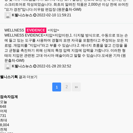
스크리트어로 작성되었습니다. 최초의 알려진 작품은 2,000년 이상 전에 쓰여진
"요가 경전"입니다.이우람 편집장 (원문출처-GWI)
K웰니스뉴스
2022-02-10 11:59:21
WELLNESS
EVIDENCE
<지압>
WELLNESS EVIDENCE<지압>지압이란,1. 디지털 방식으로, 수동으로 또는 손
에 들고 있는 도구를 사용하여 경혈의 표면 자극을 포함한다고 주장되는 모든 치
료법. 개업의를 "지압사"라고 부를 수 있습니다.2. 에너지 흐름을 열고 긴장을 풀
고 균형을 촉진하기 위해 신체의 특정 압력 지점에 압력을 가합니다. 이러한 형
태의 지압은 관련된 고대 아시아 예술이라고 말할 수 있습니다.오세윤 기자 (원
문출처-GWI)
K웰니스뉴스
2022-01-28 20:32:52
웰니스기획
결과 더보기
2
1
접속자집계
오늘
648
어제
731
최대
8,004
전체