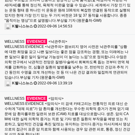
세/자세)를 통해 정신적, 육체적 이완을 얻을 수 있습니다. 세계에서 가장 인기 있
는 운동 형태 중 하나인 이 운동은 원래 108개의 복잡한 연결된 동작으로 실행되
었지만 현재 가장 인기 있는 두 가지 버전은 18 및 37 동작을 사용합니다. 종종
"움직이는 명상"으로 설명됩니다.부상필 기자 (원문출처-GWI)
K웰니스뉴스
2022-09-06 14:56:53
WELLNESS
EVIDENCE
<낙관주의>
WELLNESS EVIDENCE <낙관주의> 캠브리지 영어 사전은 낙관주의를 “상황
에 대한 희망을 갖고 나쁜 일보다는 좋은 점을 강조하는 경향, 또는 미래에는 나
쁜 일보다 좋은 일이 일어날 가능성이 더 높다는 느낌”으로 정의합니다.수많은
의학 연구에서 낙관적인 전망은 질병/수술에서 회복하도록 돕는 것부터 면역 체
계를 강화하는 것, 심혈관 질환의 발병률을 낮추는 것, 전반적인 건강과 추적 기
간 동안의 수명을 크게 개선하는 것 등 더 나은 건강 결과와 밀접하게 연관되어
있습니다.부상필 기자 (원문출처-GWI)
K웰니스뉴스
2022-09-06 13:39:19
WELLNESS
EVIDENCE
<암의식>
WELLNESS EVIDENCE <암의식> 이 검색 카테고리는 전통적인 의료 대신 순
수하게 "대체 의료"가 암 환자를 개선한다는 우수한 의학적 증거가 전혀 없기 때
문에 암 환자를위한 일련의 보완 (CAM) 치료를 대상으로합니다. 생존. 암의 CA
M에 대한 실제 의학적 증거는 치료 및 기타 병존 질환의 부작용을 예방 또는 치
료하고, 일반적인 건강을 촉진 및/또는 유지하는 것이다.증거는 마사지에서 명상
으로의 접근이 표준 암 치료와 함께 사용되는 경우 암 관련 피로, 통증, 정신 건강
및 삶의 질을 향상시킬…