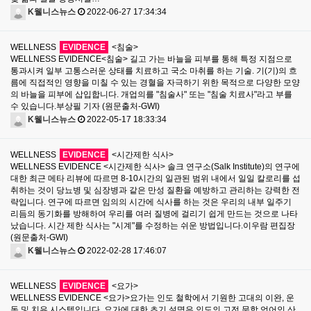
K웰니스뉴스
2022-06-27 17:34:34
WELLNESS
EVIDENCE
<침술>
WELLNESS EVIDENCE<침술> 길고 가는 바늘을 피부를 통해 특정 지점으로
통과시켜 일부 고통스러운 상태를 치료하고 국소 마취를 하는 기술. 기(기)의 흐
름에 직접적인 영향을 미칠 수 있는 경혈을 자극하기 위한 목적으로 다양한 모양
의 바늘을 피부에 삽입합니다. 개업의를 "침술사" 또는 "침술 치료사"라고 부를
수 있습니다.부상필 기자 (원문출처-GWI)
K웰니스뉴스
2022-05-17 18:33:34
WELLNESS
EVIDENCE
<시간제한 식사>
WELLNESS EVIDENCE <시간제한 식사> 솔크 연구소(Salk Institute)의 연구에
대한 최근 메타 리뷰에 따르면 8-10시간의 일관된 범위 내에서 일일 칼로리를 섭
취하는 것이 당뇨병 및 심장병과 같은 만성 질환을 예방하고 관리하는 강력한 전
략입니다. 연구에 따르면 임의의 시간에 식사를 하는 것은 우리의 내부 일주기
리듬의 동기화를 방해하여 우리를 여러 질병에 걸리기 쉽게 만드는 것으로 나타
났습니다. 시간 제한 식사는 "시계"를 수정하는 쉬운 방법입니다.이우람 편집장
(원문출처-GWI)
K웰니스뉴스
2022-02-28 17:46:07
WELLNESS
EVIDENCE
<요가>
WELLNESS EVIDENCE <요가>요가는 인도 철학에서 기원한 고대의 이완, 운
동 및 치유 시스템입니다. 요가에 대한 초기 설명은 인도의 고전 문학 언어인 산