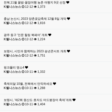
전북,11월 꿀밤·꿀잠여행 농촌 여행지 9곳 선정
K웰니스뉴스
12-12
1,373
충남 논산시, 2023 양촌곶감축제 12월 8일 개막
K웰니스뉴스
12-12
1,816
광주 동구 '인문 힐링 북페어' 개최
K웰니스뉴스
12-12
1,224
보령시, 시민과 함께하는 2023 송년콘서트 개최
K웰니스뉴스
12-12
1,751
핑크뮬리 명소4
K웰니스뉴스
10-11
1,332
축제의달 10월, 전북에서 만끽하세요
K웰니스뉴스
10-11
1,288
보령시, ‘제2회 원산도·효자도 머드붕장어 축제’개최
K웰니스뉴스
10-11
1,404