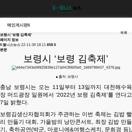
메인게시판5
목록
보령시 ‘보령 김축제’
페이지 정보
K웰니스뉴스
22-11-30 18:11
858
0
본문
보령시 ‘보령 김축제’
▲출처: 보령시
충남 보령시는 오는 11일부터 13일까지 대천해수욕
장 머드광장 일원에서 ‘2022년 보령 김축제’를 연다고
7일 밝혔다.
보령김생산자협의회가 주관하는 이번 축제는 김밥 빨
리 만들기 대회, 가을밤의 낭만콘서트, 최장 김밥 만들
기, 축하공연(박군, 마로니에&여행스케치, 문희경 등),