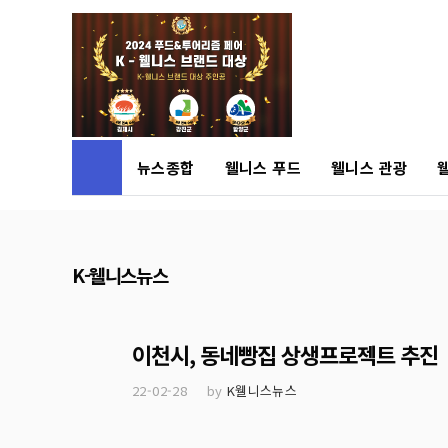
본문 바로가기
검색어 필수
뉴스종합
웰니스 푸드
웰니스 관광
K-웰니스뉴스
이천시, 동네빵집 상생프로젝트 추진
22-02-28
by
K웰니스뉴스