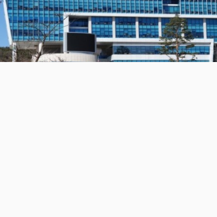
▲이천시청
하여 ‘이천 특산자원활용 지역경제상생모델’이라는 주제로 동네
의 주요 특산자원인 임금님표 이천쌀, 고구마, 햇사레 복숭아를 