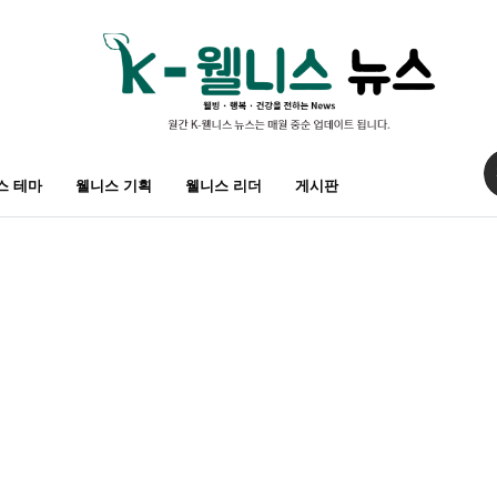
스 테마
웰니스 기획
웰니스 리더
게시판