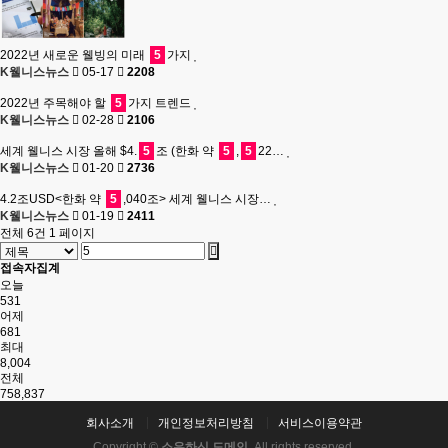
2022년 새로운 웰빙의 미래
5
가지
K웰니스뉴스
05-17
2208
2022년 주목해야 할
5
가지 트렌드
K웰니스뉴스
02-28
2106
세계 웰니스 시장 올해 $4.
5
조 (한화 약
5
,
5
22…
K웰니스뉴스
01-20
2736
4.2조USD<한화 약
5
,040조> 세계 웰니스 시장…
K웰니스뉴스
01-19
2411
전체 6건
1 페이지
접속자집계
오늘
531
어제
681
최대
8,004
전체
758,837
회사소개
개인정보처리방침
서비스이용약관
Copyright ©
소유하신 도메인.
All rights reserved.