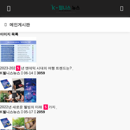
메인게시판
이미지 목록
2023-202
5
년 엔데믹 시대의 여행 트렌드는?
K웰니스뉴스
06-14
3059
2022년 새로운 웰빙의 미래
5
가지
K웰니스뉴스
05-17
2059