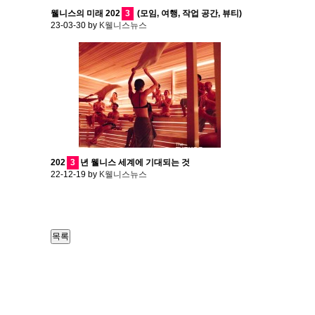
웰니스의 미래 202
3
(모임, 여행, 작업 공간, 뷰티)
23-03-30
by
K웰니스뉴스
202
3
년 웰니스 세계에 기대되는 것
22-12-19
by
K웰니스뉴스