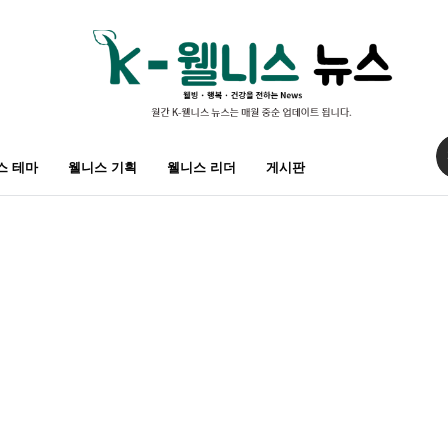
스 테마
웰니스 기획
웰니스 리더
게시판